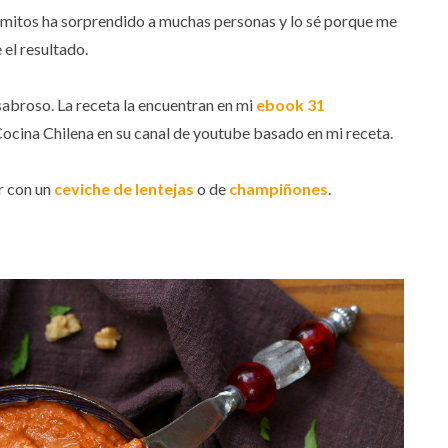
lmitos ha sorprendido a muchas personas y lo sé porque me
el resultado.
sabroso. La receta la encuentran en mi
ebook 31
ocina Chilena en su canal de youtube basado en mi receta.
r con un
ceviche de lentejas
o de
champiñones
.