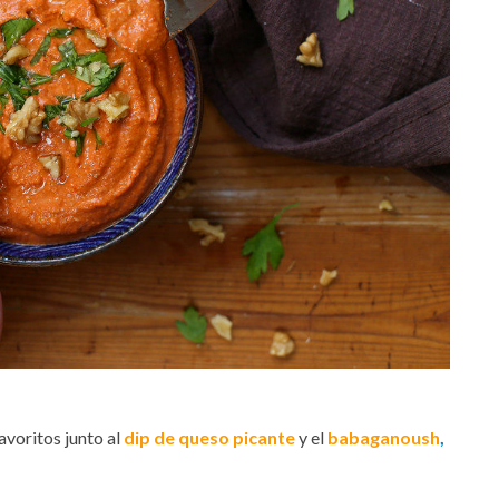
favoritos junto al
dip de queso picante
y el
babaganoush
,