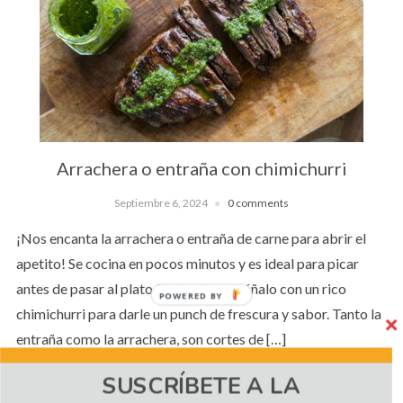
Arrachera o entraña con chimichurri
Septiembre 6, 2024
0 comments
¡Nos encanta la arrachera o entraña de carne para abrir el
apetito! Se cocina en pocos minutos y es ideal para picar
antes de pasar al plato fuerte. Acompáñalo con un rico
POWERED BY
chimichurri para darle un punch de frescura y sabor. Tanto la
entraña como la arrachera, son cortes de […]
SUSCRÍBETE A LA