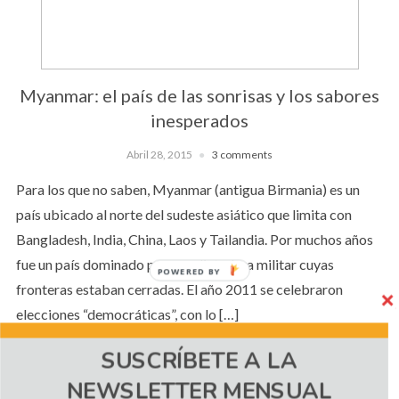
Myanmar: el país de las sonrisas y los sabores
inesperados
Abril 28, 2015
3 comments
Para los que no saben, Myanmar (antigua Birmania) es un
país ubicado al norte del sudeste asiático que limita con
Bangladesh, India, China, Laos y Tailandia. Por muchos años
fue un país dominado por una dictadura militar cuyas
POWERED BY
fronteras estaban cerradas. El año 2011 se celebraron
elecciones “democráticas”, con lo […]
SUSCRÍBETE A LA
NEWSLETTER MENSUAL
CONTINUE READING