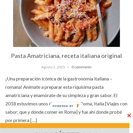
Pasta Amatriciana, receta italiana original
Agosto 2, 2025
0 comments
¡Una preparación icónica de la gastronomía italiana –
romana! Anímate a preparar esta riquísima pasta
amatriciana y enamórate de su simpleza y gran sabor. El
2018 estuvimos unos días de viaje en Roma, Italia [Viajes con
POWERED BY
sabor; que y dónde comer en Roma] y fue ahí donde probé
por primera […]