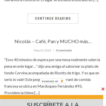
CONTINUE READING
Nicolás – Café, Pan y MUCHO más…
Mayo 9, 2013
0 comments
“Esos 40 minutos de espera por una mesa realmente valen la
pena en este lugar…” dijo una amiga al saborear su plato de
fondo Corvina acompañada de Risotto de trigo. Y es que en
serio lo vale! Este pequeño café-restaurant de comida
POWERED BY
francesa se ubica en Mardoqueo Fernández #93,
Providencia (tiene […]
SUSCRÍBETE A LA