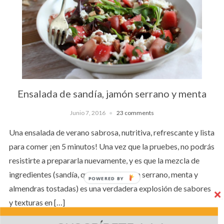
Ensalada de sandía, jamón serrano y menta
Junio 7, 2016
23 comments
Una ensalada de verano sabrosa, nutritiva, refrescante y lista
para comer ¡en 5 minutos! Una vez que la pruebes, no podrás
resistirte a prepararla nuevamente, y es que la mezcla de
ingredientes (sandía, queso feta, jamón serrano, menta y
POWERED BY
almendras tostadas) es una verdadera explosión de sabores
y texturas en […]