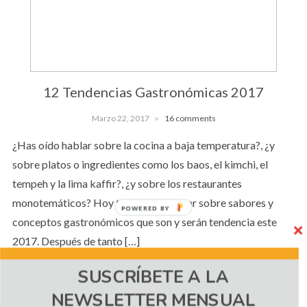
12 Tendencias Gastronómicas 2017
Marzo 22, 2017
16 comments
¿Has oído hablar sobre la cocina a baja temperatura?, ¿y
sobre platos o ingredientes como los baos, el kimchi, el
tempeh y la lima kaffir?, ¿y sobre los restaurantes
monotemáticos? Hoy te vengo a contar sobre sabores y
POWERED BY
conceptos gastronómicos que son y serán tendencia este
2017. Después de tanto […]
SUSCRÍBETE A LA
NEWSLETTER MENSUAL
CONTINUE READING