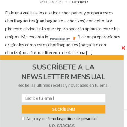
Agosto 18, 2024
0 comments
Dale una vuelta a los clásicos choripanes y prepara estos
choribaguettes (pan baguette + chorizos) con cebolla y
pimiento al vino tinto que seguro sacarán aplausos entre tus
amigos. Me encanta innovar en la parrilla con preparaciones
POWERED BY
originales como estos choribaguettes (baguette con
chorizo), una forma diferente de darle una […]
SUSCRÍBETE A LA
NEWSLETTER MENSUAL
CONTINUE READING
Recibe las últimas recetas y novedades en tu email
Política de cookies
Utilizamos cookies propias y de terceros para
SUCRÍBEME!
mejorar la experiencia de navegación, y ofrecer
contenidos y publicidad de interés. Al continuar con
Acepto y confirmo las políticas de privacidad
la navegación entendemos que se acepta nuestra
COPYRIGHT © 2026 EL SABOR DE LO BUENO
— DESIGNED BY
WPZOOM
NO, GRACIAS
Política de cookies.
Política de cookies
.