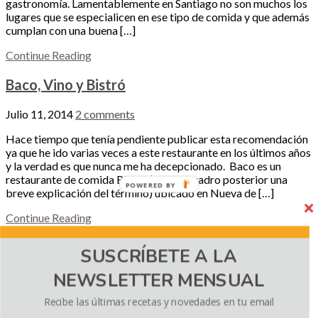
gastronomía. Lamentablemente en Santiago no son muchos los
lugares que se especialicen en ese tipo de comida y que además
cumplan con una buena […]
Continue Reading
Baco, Vino y Bistró
Julio 11, 2014
2 comments
Hace tiempo que tenía pendiente publicar esta recomendación
ya que he ido varias veces a este restaurante en los últimos años
y la verdad es que nunca me ha decepcionado. Baco es un
restaurante de comida Bistró (en el recuadro posterior una
POWERED BY
breve explicación del término) ubicado en Nueva de […]
Continue Reading
Ciudad Vieja, Sanguchería
SUSCRÍBETE A LA
NEWSLETTER MENSUAL
Julio 2, 2013
3 comments
Puede que muchos ya lo conozcan.. y si no es así, este debería
Recibe las últimas recetas y novedades en tu email
ser el destino de su próxima salida a comer! Un imperdible!