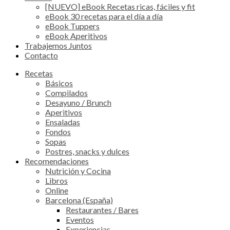
[NUEVO] eBook Recetas ricas, fáciles y fit
eBook 30 recetas para el día a día
eBook Tuppers
eBook Aperitivos
Trabajemos Juntos
Contacto
Recetas
Básicos
Compilados
Desayuno / Brunch
Aperitivos
Ensaladas
Fondos
Sopas
Postres, snacks y dulces
Recomendaciones
Nutrición y Cocina
Libros
Online
Barcelona (España)
Restaurantes / Bares
Eventos
Experiencias