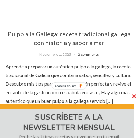
Pulpo a la Gallega: receta tradicional gallega
con historia y sabor a mar
Noviembre 1, 2025
2 comments
Aprende a preparar un auténtico pulpo a la gallega, la receta
tradicional de Galicia que combina sabor, sencillez y cultura.
Descubre mis tips para lograr la cocción perfecta y revive el
POWERED BY
encanto de la gastronomía española en casa. ¿Hay algo más
auténtico que un buen pulpo a la gallega servido […]
SUSCRÍBETE A LA
NEWSLETTER MENSUAL
CONTINUE READING
Recibe las últimas recetas y novedades en tu email