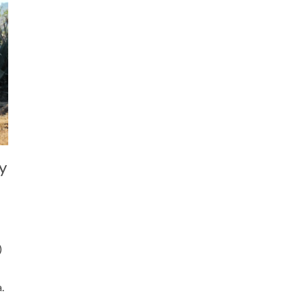
y
)
.