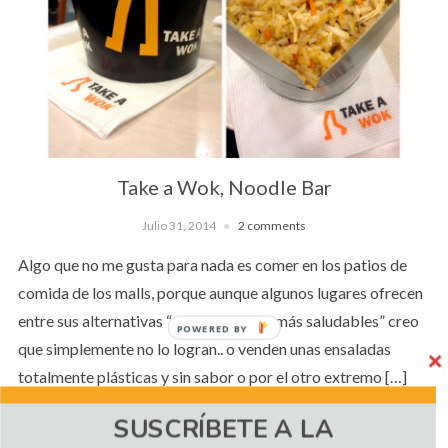
Take a Wok, Noodle Bar
Julio 31, 2014
2 comments
Algo que no me gusta para nada es comer en los patios de
comida de los malls, porque aunque algunos lugares ofrecen
entre sus alternativas “platos un poco más saludables” creo
POWERED BY
que simplemente no lo logran.. o venden unas ensaladas
totalmente plásticas y sin sabor o por el otro extremo […]
SUSCRÍBETE A LA