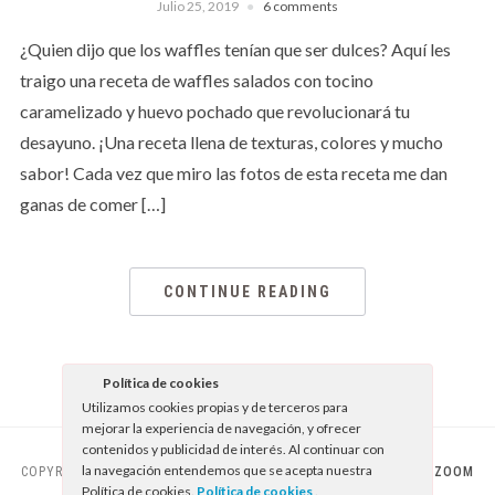
Julio 25, 2019
6 comments
¿Quien dijo que los waffles tenían que ser dulces? Aquí les
traigo una receta de waffles salados con tocino
caramelizado y huevo pochado que revolucionará tu
desayuno. ¡Una receta llena de texturas, colores y mucho
sabor! Cada vez que miro las fotos de esta receta me dan
ganas de comer […]
CONTINUE READING
Política de cookies
Utilizamos cookies propias y de terceros para
mejorar la experiencia de navegación, y ofrecer
contenidos y publicidad de interés. Al continuar con
la navegación entendemos que se acepta nuestra
COPYRIGHT © 2026 EL SABOR DE LO BUENO
— DESIGNED BY
WPZOOM
Política de cookies.
Política de cookies
.