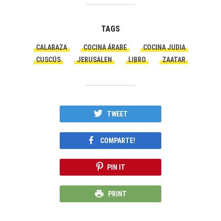
TAGS
CALABAZA
COCINA ÁRABE
COCINA JUDIA
CUSCÚS
JERUSALEN
LIBRO
ZAATAR
TWEET
COMPARTE!
PIN IT
PRINT