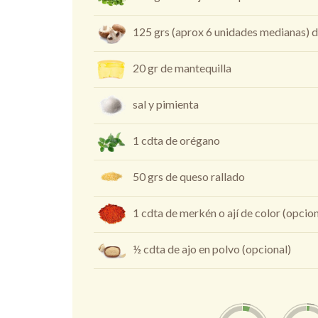
125 grs (aprox 6 unidades medianas) 
20 gr de mantequilla
sal y pimienta
1 cdta de orégano
50 grs de queso rallado
1 cdta de merkén o ají de color (opcion
½ cdta de ajo en polvo (opcional)