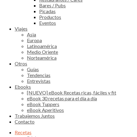
Bares / Pubs
Picadas
Productos
Eventos
Viajes
Asia
Europa
Latinoamérica
Medio Oriente
Norteamérica
Otros
Guías
Tendencias
Entrevistas
Ebooks
[NUEVO] eBook Recetas ricas, fáciles y fit
eBook 30 recetas para el día a día
eBook Tuppers
eBook Aperitivos
Trabajemos Juntos
Contacto
Recetas