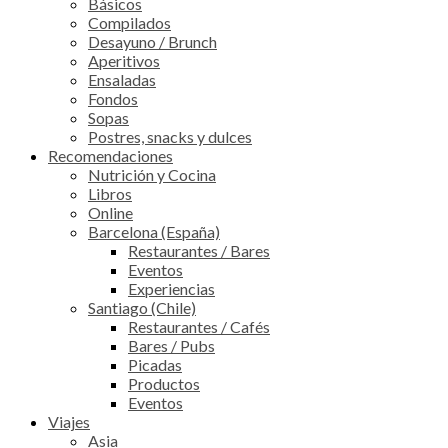
Básicos
Compilados
Desayuno / Brunch
Aperitivos
Ensaladas
Fondos
Sopas
Postres, snacks y dulces
Recomendaciones
Nutrición y Cocina
Libros
Online
Barcelona (España)
Restaurantes / Bares
Eventos
Experiencias
Santiago (Chile)
Restaurantes / Cafés
Bares / Pubs
Picadas
Productos
Eventos
Viajes
Asia