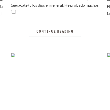
(aguacate) y los dips en general. He probado muchos
ía
F
[…]
]
fa
CONTINUE READING