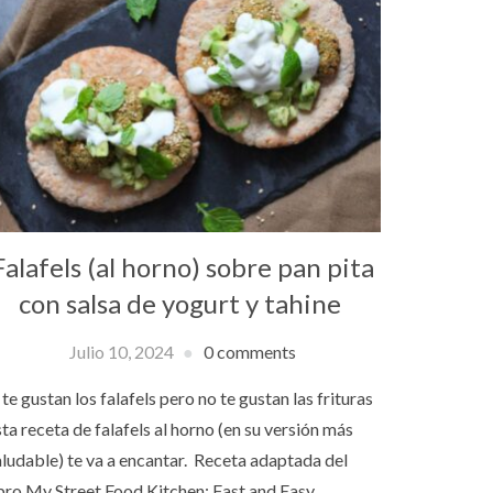
Falafels (al horno) sobre pan pita
con salsa de yogurt y tahine
Julio 10, 2024
0 comments
 te gustan los falafels pero no te gustan las frituras
ta receta de falafels al horno (en su versión más
aludable) te va a encantar. Receta adaptada del
ibro My Street Food Kitchen: Fast and Easy