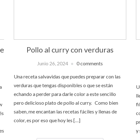
de
Pollo al curry con verduras
Junio 26, 2024
0 comments
Una receta salvavidas que puedes preparar con las
verduras que tengas disponibles o que se están
a
U
echando a perder para darle color a este sencillo
l
pero delicioso plato de pollo al curry. Como bien
w
fi
saben, me encantan las recetas fáciles y llenas de
és
c
color, es por eso que hoy les […]
p
es
y