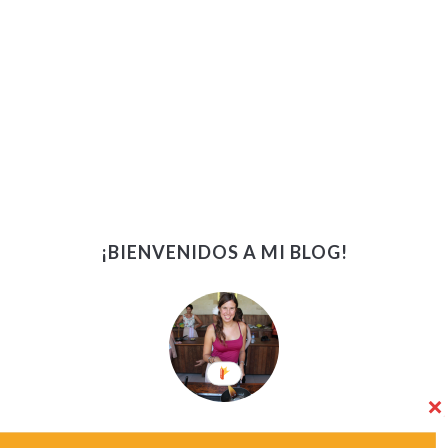
¡BIENVENIDOS A MI BLOG!
¡Bienvenidos! Soy Kath, amante del buen comer, los sabores