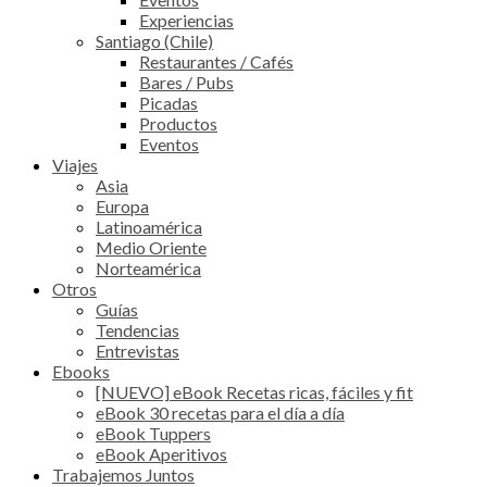
Experiencias
Santiago (Chile)
Restaurantes / Cafés
Bares / Pubs
Picadas
Productos
Eventos
Viajes
Asia
Europa
Latinoamérica
Medio Oriente
Norteamérica
Otros
Guías
Tendencias
Entrevistas
Ebooks
[NUEVO] eBook Recetas ricas, fáciles y fit
eBook 30 recetas para el día a día
eBook Tuppers
eBook Aperitivos
Trabajemos Juntos