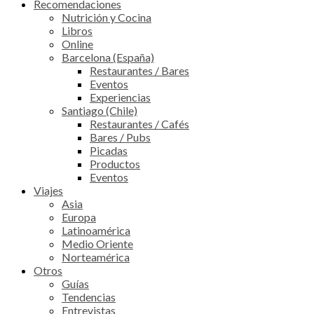
Recomendaciones
Nutrición y Cocina
Libros
Online
Barcelona (España)
Restaurantes / Bares
Eventos
Experiencias
Santiago (Chile)
Restaurantes / Cafés
Bares / Pubs
Picadas
Productos
Eventos
Viajes
Asia
Europa
Latinoamérica
Medio Oriente
Norteamérica
Otros
Guías
Tendencias
Entrevistas