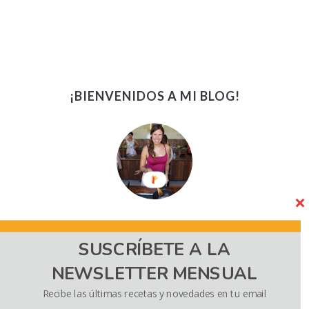
¡BIENVENIDOS A MI BLOG!
¡Bienvenidos! Soy Kath, amante del buen comer, los sabores
SUSCRÍBETE A LA
del mundo, y la fotografía. En este blog comparto recetas,
recomendaciones y viajes gastronómicos. ¡A los
NEWSLETTER MENSUAL
hambrientos (como yo) los invito a darse una sabrosa vuelta!
Recibe las últimas recetas y novedades en tu email